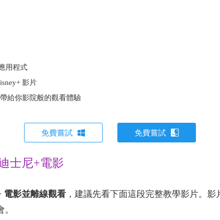
+ 應用程式
ney+ 影片
看，帶給你影院般的觀看體驗
免費嘗試
免費嘗試
迪士尼+電影
ey+ 電影並離線觀看
，建議先看下面這段完整教學影片。影
學會。