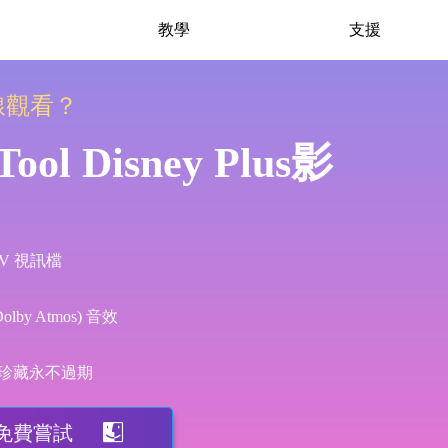
教學
支援
離線觀看？
ol Disney Plus影
KV 視訊檔
by Atmos) 音效
一鍵珍藏永不過期
免費嘗試