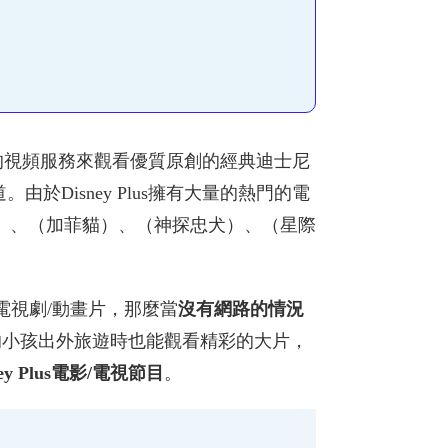
lus的視頻服務來觀看優質原創的經典迪士尼
於Disney Plus擁有大量的熱門的電
）、（加菲貓）、（神探忠犬）、（星際
電影/電視劇/動畫片，那麼當
沒有網路的情況
們的小孩出外旅遊時也能觀看精彩的大片，
y Plus電影/電視節目
。