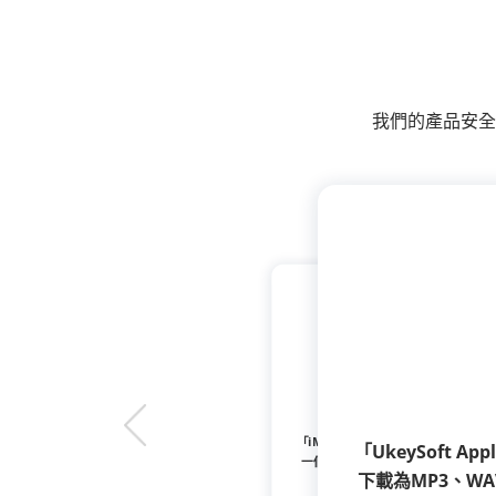
我們的產品安全
「iMovieTool All-in-On
「UkeySoft 
一個軟體就能輕鬆從13個不同的串
下載為MP3、WA
MP4/MKV 格式永