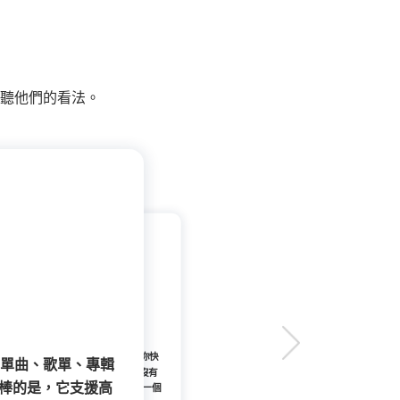
聽他們的看法。
ify 音樂下載神器和音樂檔管理工具，讓你快
sic單曲、歌單、專輯
3、WAV、FLAC 等多種格式，即使沒有
。更棒的是，它支援高
載，並保留 ID3 標籤和原始音質。這是一個