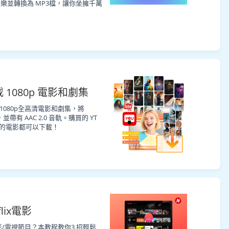
 音樂並轉換為 MP3檔，讓你坐擁千萬
載 1080p 電影和劇集
 下載1080p全高清電影和劇集，將
並帶有 AAC 2.0 音軌。購買的 YT
的電影都可以下載！
lix電影
質電影/電視節目？本教程教你3 招輕鬆