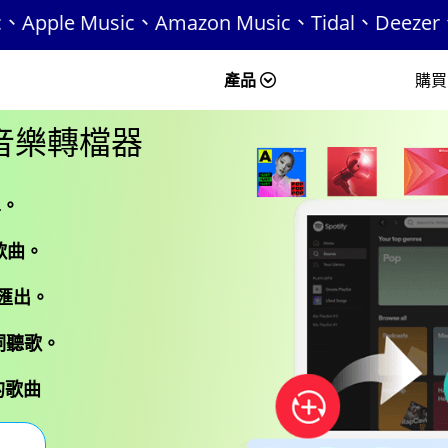
Amazon Music、Tidal、Deezer、Pandora
產品
購買
One 音樂轉檔器
單。
歌曲。
式匯出。
歌詞聽歌。
的歌曲