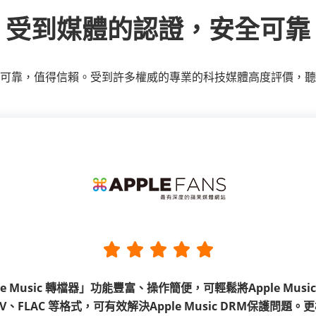
受到媒體的認證，安全可靠
可靠，值得信賴。受到許多權威的專業的科技媒體高度評價，聽
「4kFinder YouTube Music轉檔器」被認為是YouTube 音樂下載和轉換的最佳工具之一，可將
「iMovieTool Disney Plus影片下載器」是一款易於使用的 Disney+ 影片下載軟體，支援
e 影片下載器」是一個多合一串流影片下載工具，整合多個影音串流平台，
「UkeySoft Spotify 音樂轉檔器」是一款多合一 Spot
YouTube Music 歌曲、播放列表、專輯和音樂視頻（MV）下載並轉檔成 MP3、AAC 等格式，支援
Windows 和 Mac 電腦。用戶可以一次從 Disney+ 下載多部電影或整個電視劇集，幫你輕鬆收割大
Apple Music 轉檔器」功能豐富、操作簡便，可輕鬆將Apple Mu
高速批次轉檔、多種匯出格式、高音質輸出等優點，是免費抓歌的好幫手！無論使用哪種裝置，都能
量經典 Disney + 影片。這個工具能將 Disney + 影片儲存為本地MP4 或 MKV檔案，且速度快、操作
流影片平臺下載精彩的電影，且下載的影片能夠轉輕鬆地轉換為
速下載 Spotify 歌曲、播放清單、專輯和播客並轉換為 MP
離線聆聽你喜愛的歌曲，不受限！
簡單，非常適合影片愛好者使用。
V、FLAC 等格式，可有效解決Apple Music DRM保護問題
久儲存，讓你在任何裝置上都能隨時都地觀看影片。
Premium 帳戶也能免費下載 Spotify 音樂，支援批量下