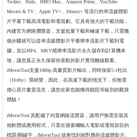
Twitter、Hulu、HBO Max、Amazon Prime、YouTube
Movies & TV、Apple TV+、Disney+ 等流行的串流媒體影
片平臺下載高清電影和電視劇。它具有強大的下載功能，
內建官方網路瀏覽器，支援批量下載和極速下載，只需幾
個步驟就可以從串流媒體影片平臺將串流影片下載到電
腦，並以MP4、MKV檔將串流影片永久儲存到計算機本
地，讓您真正永久保留你喜歡的影片實現離線觀看。
iMovieTool支援1080p 高畫質影片輸出，同時保留5.1杜比
（Dolby）環繞聲，因此，在高速下載的情況下，你無需
擔心原片畫質流失，讓您在家也能獲得戲院等級別的觀賞
體驗！
iMovieTool 其配備了內置網絡流覽器，讓用戶無需安裝其
他軟體或應用程式，只需在搜索欄輸入電影或電視節目的
標題/關鍵字，iMovieTool 就會找到相對應的流媒體影片。