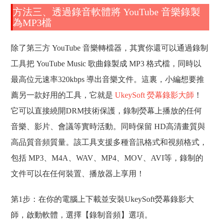
方法三、透過錄音軟體將 YouTube 音樂錄製
為MP3檔
除了第三方 YouTube 音樂轉檔器，其實你還可以通過錄制
工具把 YouTube Music 歌曲錄製成 MP3 格式檔，同時以
最高位元速率320kbps 導出音樂文件。這裏，小編想要推
薦另一款好用的工具，它就是
UkeySoft 熒幕錄影大師
！
它可以直接繞開DRM技術保護，錄制熒幕上播放的任何
音樂、影片、會議等實時活動。同時保留 HD高清畫質與
高品質音頻質量。該工具支援多種音訊格式和視頻格式，
包括 MP3、M4A、WAV、MP4、MOV、AVI等，錄制的
文件可以在任何裝置、播放器上享用！
第1步：在你的電腦上下載並安裝UkeySoft熒幕錄影大
師，啟動軟體，選擇【錄制音頻】選項。