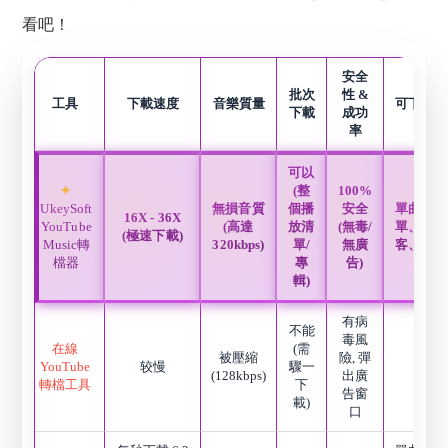
看吧！
安全
批次
性 &
工具
下載速度
音樂質量
可下載的
下載
成功
率
可以
(整
100%
UkeySoft
無損音質
個播
安全
單曲、播
16X - 36X
YouTube
(高達
放清
(無毒/
單、專輯
(極速下載)
Music轉
320kbps)
單/
無廣
客、音樂
檔器
專
告)
輯)
有病
不能
毒風
在線
(需
被壓縮
險, 彈
YouTube
较慢
驟一
單曲
(128kbps)
出廣
轉檔工具
下
告窗
載)
口