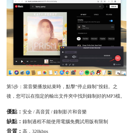
第5步：當音樂播放結束時，點擊“停止錄制”按鈕。之
後，您可以在指定的輸出文件夾中找到錄制好的MP3檔。
優點：
安全 / 高音質 / 錄制影片和音樂
缺點：
錄制過程不能使用電腦免費試用版有限制
音質：
高，320kbps