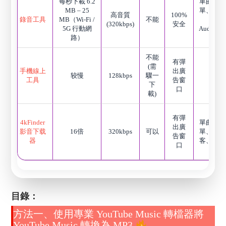
每秒下載 6.2
單曲、播
MB – 25
單、專輯
高音質
100%
錄音工具
MB（Wi-Fi /
不能
客、
(320kbps)
安全
5G 行動網
Audiobo
路）
Radi
不能
有彈
(需
手機線上
出廣
较慢
128kbps
驟一
單曲
工具
告窗
下
口
載)
有彈
4kFinder
單曲、播
出廣
影音下载
16倍
320kbps
可以
單、專輯
告窗
器
客、音樂
口
目錄：
方法一、使用專業 YouTube Music 轉檔器將
YouTube Music 轉換為 MP3