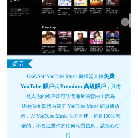
免費
UkeySoft YouTube Music 轉檔器支持
YouTube 賬戶
Premium 高級賬戶
或
，只需
登入你的帳戶即可訪問海量的歌曲！因為
UkeySoft 軟體內建了 YouTube Music 網頁播放
器，與 YouTube Music 官方直連，這是100% 安
全的，不會洩露你的任何私隱信息，請放心使
用！