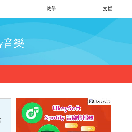
教學
支援
fy音樂
音
，