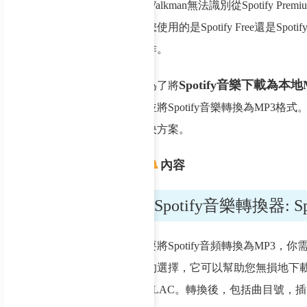
Walkman無法識別從Spotify P
您使用的是Spotify Free還是Spo
作。
Spotify音樂下載為本地
為了將
並將Spotify音樂轉換為MP3格式
決方案。
內容
Spotify音樂轉換器: S
要將Spotify音頻轉換為MP3，你
的選擇，它可以幫助您無損地下載Sp
FLAC。轉換後，包括曲目號，插