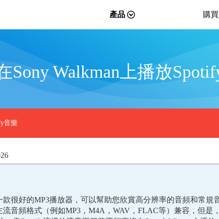
產品
購買
Sony Walkman上播放Spoti
ify音樂
026
n是一款很好的MP3播放器，可以幫助您欣賞高分辨率的音頻和常規
有主流音頻格式（例如MP3，M4A，WAV，FLAC等）兼容，但是