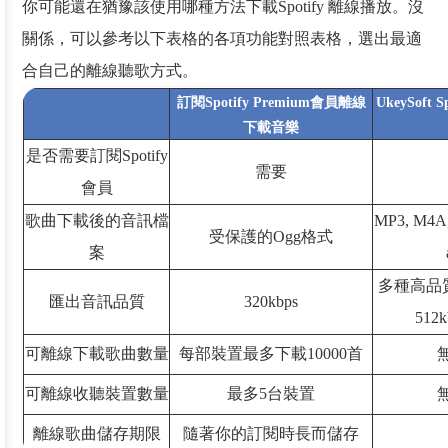
你可能還在猶豫該使用哪種方法下載Spotify 離線播放。沒
關係，可以參考以下表格的各項功能對照表格，選出最適
合自己的離線聽歌方式。
訂閱Spotify Premium會員離線
UkeySoft
下載音樂
是否需要訂閱Spotify
需要
會員
歌曲下載後的音訊檔
MP3, M4A
受保護的Ogg格式
案
多種高品質
匯出音訊品質
320kbps
512k
可離線下載歌曲數量
每部裝置最多下載10000首
可離線收聽裝置數量
最多5台裝置
離線歌曲儲存期限
隨著你的訂閱時長而儲存