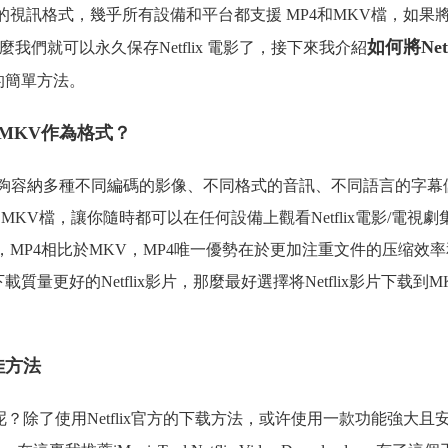
的視訊格式，幾乎所有設備和平台都支援 MP4和MKV檔，如果
如何將Netf
，那麼我們就可以永久保存Netflix 電影了，接下來我介紹
的簡單方法。
為MKV作為格式？
能夠容納多種不同編碼的影像、不同格式的音訊、不同語言的字幕
存為MKV檔，讓你隨時都可以在任何設備上觀看Netflix電影/電視劇
，MP4相比於MKV，MP4唯一優勢在於更加注重文件的压缩效
量更好的Netflix影片，那麼最好選擇将Netflix影片下载到M
佳方法
V檔呢？除了使用Netflix官方的下载方法，或许使用一款功能強大且