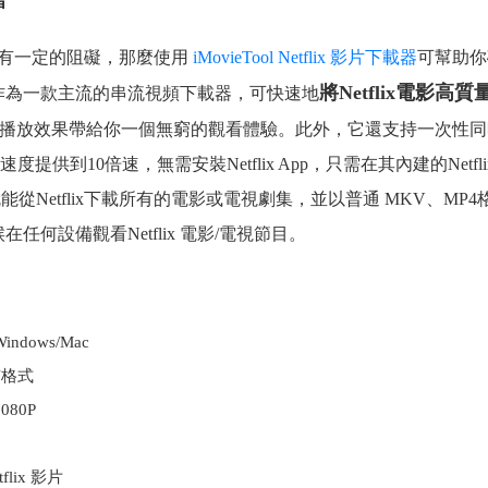
檔
x電影具有一定的阻礙，那麼使用
iMovieTool Netflix 影片下載器
可幫助你
將Netflix電影高質
制，它作為一款主流的串流視頻下載器，可快速地
清的播放效果帶給你一個無窮的觀看體驗。此外，它還支持一次性
載速度提供到10倍速，無需安裝Netflix App，只需在其內建的Netfl
就能從Netflix下載所有的電影或電視劇集，並以普通 MKV、MP4
何設備觀看Netflix 電影/電視節目。
ndows/Mac
V格式
080P
lix 影片