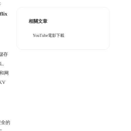
將
lix
相關文章
YouTube電影下載
儲存
集。
率和网
KV
安全的