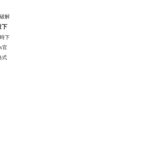
破解
量下
同時下
ix官
格式