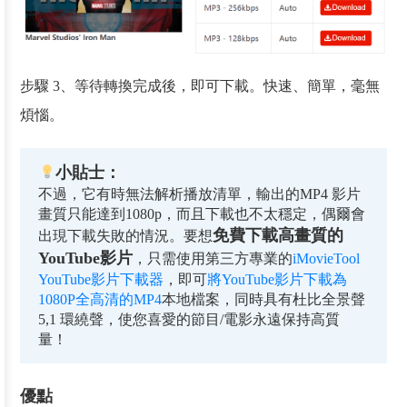
步驟 3、等待轉換完成後，即可下載。快速、簡單，毫無
煩惱。
小貼士：
不過，它有時無法解析播放清單，輸出的MP4 影片
畫質只能達到1080p，而且下載也不太穩定，偶爾會
免費下載高畫質的
出現下載失敗的情況。要想
YouTube影片
，只需使用第三方專業的
iMovieTool
YouTube影片下載器
，即可
將YouTube影片下載為
1080P全高清的MP4
本地檔案，同時具有杜比全景聲
5,1 環繞聲，使您喜愛的節目/電影永遠保持高質
量！
優點