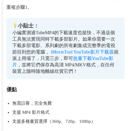
重複步驟1。
小貼士：
小編實測過TubeMP4的下載速度也挺快，不過這個
工具無法實現同時下載多部影片。如果你需要一次
下載多部電影、系列劇的所有劇集或完整季的電視
節目到您的電腦，
iMovieTool YouTube影片下载器
就
派上用場了，只需三步，即可
批量下載YouTube影
片
，並將它們保存為高清 MP4/MKV格式，在任何
裝置上隨時隨地離線欣賞它們！
優點
無需註冊，完全免費
支援 MP4 影片格式
支援多種畫質選擇（360p、720p、1080p）