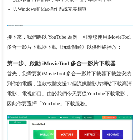
與Windows和Mac操作系統完美相容
教學：將《玩命關頭》下載為MP4格式以供離線觀看
接下來，我們將以 YouTube 為例，引導您使用iMovieTool
多合一影片下載器下載《玩命關頭》以供離線播放：
第一步、啟動 iMovieTool 多合一影片下載器
首先，您需要將iMovieTool 多合一影片下載器下載並安裝
到你的電腦，這款軟體支援12個流媒體影片網站下載高清
電影、電視節目。由於我們今天要從YouTube下載電影，
因此你要選擇「YouTube」下載服務。