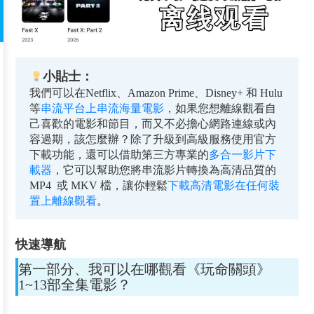
小貼士：
我們可以在Netflix、Amazon Prime、Disney+ 和 Hulu
等
串流平台上串流海量電影
，如果您想離線觀看自
己喜歡的電影和節目，而又不必擔心網路連線或內
容過期，該怎麼辦？除了升級到高級服務使用官方
下載功能，還可以借助第三方專業的
多合一影片下
載器
，它可以幫助您將串流影片轉換為高清品質的
MP4 或 MKV 檔，讓你輕鬆
下載高清電影在任何裝
置上離線觀看
。
快速導航
第一部分、我可以在哪觀看《玩命關頭》
1~13部全集電影？