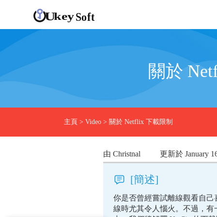
關於 Ne
主頁
>
Video
>
關於 Netflix 下載限制
由 Christnal
更新於 January 16
[簡述]
你是否曾經嘗試離線觀看自己喜歡
線時尤其令人惱火。不過，有