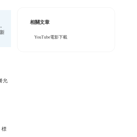
相關文章
之。
。新
YouTube電影下載
餐允
，標