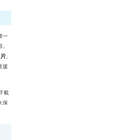
要一
容。
影片
。
支援
脫下載
久保