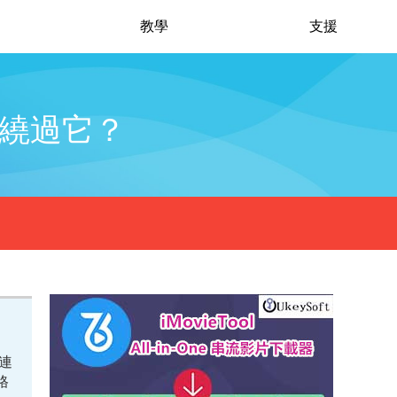
教學
支援
如何繞過它？
連
格