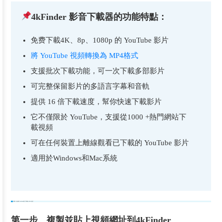
4kFinder 影音下載器的功能特點：
免费下載4K、8p、1080p 的 YouTube 影片
將 YouTube 視頻轉換為 MP4格式
支援批次下載功能，可一次下載多部影片
可完整保留影片的多語言字幕和音軌
提供 16 倍下載速度，幫你快速下載影片
它不僅限於 YouTube，支援從1000 +熱門網站下
載視頻
可在任何裝置上離線觀看已下載的 YouTube 影片
適用於Windows和Mac系統
教學：如何將 YouTube影片下載為 MP4 格式
第一步、複製並貼上視頻網址到4kFinder