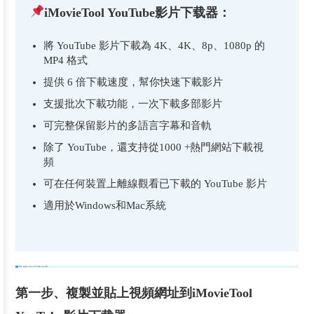
iMovieTool YouTube影片下载器：
將 YouTube 影片下載為 4K、4K、8p、1080p 的
MP4 格式
提供 6 倍下載速度，幫你快速下載影片
支援批次下載功能，一次下載多部影片
可完整保留影片的多語言字幕和音軌
除了 YouTube，還支持從1000 +熱門網站下載視
頻
可在任何裝置上離線觀看已下載的 YouTube 影片
適用於Windows和Mac系統
教學：如何將 YouTube 影片下載為 MP4 格式
第一步、複製並貼上視頻網址到iMovieTool